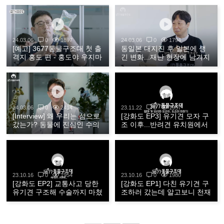
24.03.06
0
1897
24.03.06
0
1794
[예고] 3677동물구조대 첫 출
동일본 대지진 후 일본에 생
격지 홍도 편 - 홍도야 우지마
긴 변화...재난 현장에 남겨지
라!
는 반려동물 구호 방법을 일
본에게서 배우다! 3677동물
구조대 시즌1 외전 - 일본 편
[심과 함께]
24.03.06
0
2414
23.11.22
0
1957
[Interview] 왜 우리는 섬으로
[강화도 EP3] 유기견 모자 구
갔는가? 동물에 진심인 수의
조 이후...반려견 유치원에서
사들과 동물구호활동가로 구
핵인싸 된 엄마 보리! 그리고
성된 3677동물구조대원들이
보리를 보살피던 동물병원 간
오래도록 간직해온 마음 속
호사들이 입양 결심을 한 이
이야기
유는
23.10.16
0
1954
23.10.16
0
1980
[강화도 EP2] 교통사고 당한
[강화도 EP1] 다친 유기견 구
유기견 구조해 수술까지 마쳤
조하러 갔는데 알고보니 천재
는데 목줄 끊고 달아난 크림
견 보리? 강화도에서 천재견
이... 피말리는 수색 과정 끝에
이라고 소문 자자한 유기견
마주한 신기한 결말
모자를 구조한 후 생긴 일