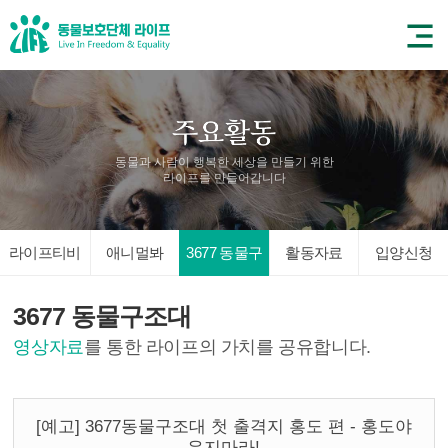
동물과 사람이 행복한 세상을 만들기 위한
라이프를 만들어갑니다
라이프티비
애니멀봐
3677 동물구
활동자료
입양신청
조대
3677 동물구조대
영상자료
를 통한 라이프의 가치를 공유합니다.
[예고] 3677동물구조대 첫 출격지 홍도 편 - 홍도야
우지마라!