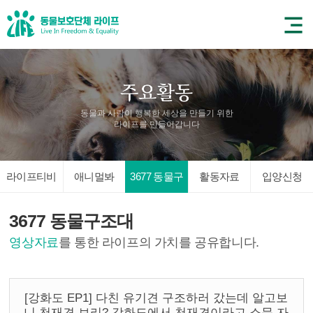
동물과 사람이 행복한 세상을 만들기 위한
라이프를 만들어갑니다
라이프티비
애니멀봐
3677 동물구
활동자료
입양신청
조대
3677 동물구조대
영상자료
를 통한 라이프의 가치를 공유합니다.
[강화도 EP1] 다친 유기견 구조하러 갔는데 알고보
니 천재견 보리? 강화도에서 천재견이라고 소문 자