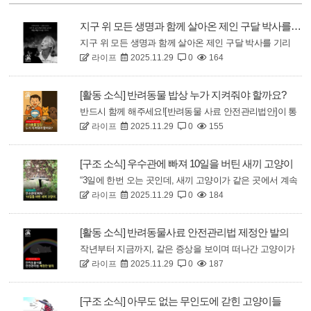
지구 위 모든 생명과 함께 살아온 제인 구달 박사를 기리며..
지구 위 모든 생명과 함께 살아온 제인 구달 박사를 기리
라이프
2025.11.29
0
164
며..침팬지와 숲, 그리고 지구 위 모든 생명과 함께 살아온
제인 구달 박사는 평생을 통해 말했습니다.우리가 자연을
지배하는 존재가 아니라, 함께 살아가며 지켜야 할 존재라
[활동 소식] 반려동물 밥상 누가 지켜줘야 할까요?
는 것을요.그 발자취는 숲 속의 작은 숨결에도 닿아 있고,
반드시 함께 해주세요![반려동물 사료 안전관리법안]이 통
그 목소리는 여전히 우리의 마음 속에 ..
라이프
2025.11.29
0
155
과될 수 있도록 함께 해주세요!지난해, 수 많은 고양이들이
원인불명으로 세상을 떠났습니다. 라이프와 묘연은 피해
가족분들이 제공해주신 자료를 통해 유일한 공통점이 ‘사
[구조 소식] 우수관에 빠져 10일을 버틴 새끼 고양이
료’라는 것을 알려왔지만현행 사료관리법은 대동물 가축
“3일에 한번 오는 곳인데, 새끼 고양이가 같은 곳에서 계속
사료 관리 중심으로 구성되어 있어 소동물인 반려동..
라이프
2025.11.29
0
184
울어요“언제부터 깊은 어둠 속에 갇힌걸까요. 같은 자리에
서 계속 들려오는 울음소리를 쫓아가보니 생각하지도 못한
곳에서 새끼 고양이가 발견되었습니다.제보자는 가지고 있
[활동 소식] 반려동물사료 안전관리법 제정안 발의
던 간식과 사료를 떨어트려주었고, 잠시 기다리니 허겁지
작년부터 지금까지, 같은 증상을 보이며 떠나간 고양이가
겁 먹는 새끼 고양이를 볼 수 있었습니다. 라..
라이프
2025.11.29
0
187
수 백마리입니다.최초 제보를 받고 같은 증상의 피해 사례
를 수집하며 지역, 품종, 연령, 접종 여부 등 다양한 내용을
확인하였고 그 공통점은 단 하나. 특정 제조원에서 생산된
[구조 소식] 아무도 없는 무인도에 갇힌 고양이들