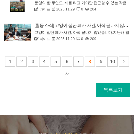
사료를 급여했다는 점이였습니다.라이프와 묘연은 피해자
통영의 한 무인도, 배를 타고 가야만 접근할 수 있는 작은
대책 위원회와 함께 해당 문제를..
라이프
2025.11.29
0
204
섬에 어느날부터 고양이가 보인다고 하는데요..!제보자의
말에 따르면 이 섬은 아무도 없는, 말 그대로 ‘무인도’라고
합니다. 한참을 둘러봐도 정말 아무것도 없는 외딴 섬이였
[활동 소식] 고양이 집단 폐사 사건, 아직 끝나지 않았습니다.
습니다.우연히 고양이를 목격한 뒤 매번 밥을 챙겨주기 위
고양이 집단 폐사 사건, 아직 끝나지 않았습니다.지난해 발
해 다니셨다고..?? 덕분에 고양이는 ..
라이프
2025.11.29
0
209
생한 의문의 고양이 집단 폐사. 25년 5월 기준 피해 고양이
는 591마리, 사망한 고양이는 234마리로 집계되었으며 최
초 제보로 부터 1년이 넘는 시간이 흐른 지금까지 제보는
이어지고 있습니다.수많은 노력에도 불구하고 원인은 아직
1
2
3
4
5
6
7
8
9
10
밝혀지지 않았고, 그 사이..
목록보기