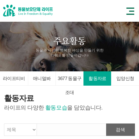
동물과 사람이 행복한 세상을 만들기 위한
라이프를 만들어갑니다
라이프티비
애니멀봐
3677 동물구
활동자료
입양신청
조대
활동자료
라이프의 다양한
활동모습
을 담았습니다.
검색