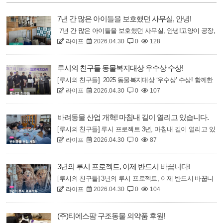
7년 간 많은 아이들을 보호했던 사무실, 안녕!
7년 간 많은 아이들을 보호했던 사무실, 안녕!고양이 공장,
라이프
2026.04.30
0
128
번식장, 애니멀호더, 학대,그리고 길에서 만난 위기의 생명
들까지..많은 아이들을 보호하고 입양을 보냈던약 20평의
작은 사무실!구조된 아이들이 조금 더 넓은 곳에서,뛰어놀
루시의 친구들 동물복지대상 우수상 수상!
고, 창 밖 세상도 구경하길 바라며이사를 하게 되었습니
[루시의 친구들] 2025 동물복지대상 ‘우수상’ 수상! 함께한
다????라이프의 이사 소식에..
라이프
2026.04.30
0
107
모든 분들께 이 영광을 바칩니다.2025년, 경북에서 발생한
이례적 산불은 수많은 생명의 터전을 위협했습니다.루시의
친구들은 수 주간 재난 현장을 지키며 300여 명의 시민 봉
바려동물 산업 개혁! 마침내 길이 열리고 있습니다.
사자와 수의료진들과 함께 위기 동물 200여 마리를 구조했
[루시의 친구들] 루시 프로젝트 3년, 마침내 길이 열리고 있
습니다.이후 현장..
라이프
2026.04.30
0
87
습니다! 박정 의원님 @pj_0415v 과의 2차 간담회 소식12살
진도아빠 박정 의원과의 첫 간담회 이후, 어제 법안 발의를
위한 실질적?집중적 2차 회의를 진행했습니다.박정의원실
3년의 루시 프로젝트, 이제 반드시 바꿉니다!
은 루시의친구들이 제출한 입법 패키지를 조목조목 검토하
[루시의 친구들] 3년의 루시 프로젝트, 이제 반드시 바꿉니
고..
라이프
2026.04.30
0
104
다! 전현희 의원님 @hyunheejeon 과의 간담회2022년 11월.
연천 허가 번식장에서 2.5kg의 작은 개 ‘루시’가 자궁이 밖
으로 빠진 채 발견되었고, 끝내 죽었습니다.그 잔혹함은
(주)티에스팜 구조동물 의약품 후원!