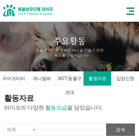
동물과 사람이 행복한 세상을 만들기 위한
라이프를 만들어갑니다
라이프티비
애니멀봐
3677 동물구
활동자료
입양신청
조대
활동자료
라이프의 다양한
활동모습
을 담았습니다.
검색