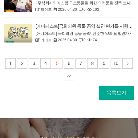
“예외”가 아니라 한국 번식장의 일상이었습니다.&..
#주식회사티에스팜 구조동물을 위한 의약품을 잔뜩 보내
라이프
2026.04.30
0
103
주셨어요 크리스마스 선물을 먼저 받은 기분이랍니다꼭 필
요한 내외부 기생충 약과 피부 연고 그리고 영양제까지아
이들도 아는지 하나 둘 모여서 관심을 갖기 시작했어요
[애니페스토]국회의원 동물 공약 실천 편가를 시행합니다
~ 맞아 너네꺼야! 선물 보내주신거야주식회사 티에스팜의
[애니페스토] 국회의원 동물 공약, 단순한 약속 남발인가?
소중한 후원에 감사드리며, 구조된 동물에..
라이프
2026.04.30
0
74
실질적인 변화인가?한국일보와 동물보호단체 라이프는 현
국회의원의 동물 공약을 객관적인 평가를 통해 제도적, 사
회적, 경제적 실효성을 갖춘 공약을 구분하고 국민에게신
뢰할 수 있는 정보를 제공하도록 하겠습니다.
1
2
3
4
5
6
7
8
9
10
목록보기