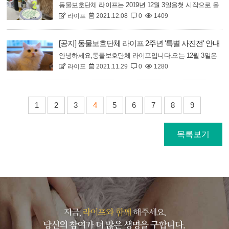
하고 있습니다.기존 500만원 이하의 벌금에서> 무허가 영
동물보호단체 라이프는 2019년 12월 3일을첫 시작으로 올
업시 2년 이하의 징역 또는 200..
라이프
2021.12.08
0
1409
해 2주년을 맞이하게 되었습니다.그동안 라이프를 아낌없
이 응원해주시고후원해주신 모든 분들께 감사 드립니다.라
이프와 함께 해주시는 분들에 계셨기에초심을 잃지 않고
[공지] 동물보호단체 라이프 2주년 '특별 사진전' 안내
달려올 수 있었습니다.구조 현장에서수많은 현실의 벽에
안녕하세요,동물보호단체 라이프입니다.오는 12월 3일은
부딪히기도 하였지만많은 분들이 손을 잡아주..
라이프
2021.11.29
0
1280
라이프 설립 2주년이되는 날입니다.작년에 진행하지 못해
아쉬움이 많았던 행사를이번에 진행하려 합니다 :)처음 진
행하는사진전이기에서툰 부분이 있겠지만많은 분들이오
셔서작은 힐링을하고 가시길 바랍니다!날짜
1
2
3
4
5
6
7
8
9
2021.12.03(금) ~ 12.05 (일)시간 13:00 ..
목록보기