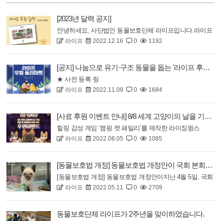
[2023년 달력 공지]
안녕하세요, 사단법인 동물보호단체 라이프입니다.라이프
라이프
2022.12.16
0
1192
는 다가오는 새해를 맞이하여2023년 달력을 제작했습니다.
달력은 라이프를 통해 구조된 동물들의 사진으로 이루어졌
으며입양 가족들이 직접 작성한 문구를 새겼습니다.따뜻한
[공지] 나눔으로 유기·구조 동물을 돕는 '라이프 후원 플리마켓' 안내
연말을 위해 감사하게도반려동물 천연 브랜드 하이포닉에
★ 사전 등록 링
서배송비를 부담해주시기로 하셨습니다.달력 판매..
라이프
2022.11.09
0
1684
크 ★https://forms.gle/xPErUjM91M7WsaUV6안녕하세요,
(사)동물보호단체 라이프입니다.추운 겨울, 따뜻한 연말이
될 수 있도록 유기·구조 동물을 위한 후원 플리마켓을 준비
[사료 후원 이벤트 안내] 8/8 세계 고양이의 날을 기념하여 ‘라이징윙스’에서 후원 이벤트를 실시합니다!
하였습니다. 많은 관심 부탁드립니다:) 플리마켓 일
힐링 감성 게임 ‘캠핑 캣 패밀리’를 제작한 라이징윙스
정: 2022.12..
라이프
2022.08.05
0
1085
는 ‘애니멀 라이브스 매터’ 프로젝트의 일환으로 이번 이벤
트를 준비하였다고 합니다!!▷▶ ‘캠핑 캣 패밀리’의 공식
유튜브 채널의 구독자 수 1명당 100g의 사료가 동물보호단
[동물보호법 개정] 동물보호법 개정안이 국회 본회의를 통과하였습니다.
체 라이프로 기부됩니다. ◀◁★이벤트 참여 방법★유튜브
[동물보호법 개정] 동물보호법 개정안이지난 4월 5일, 국회
ca..
라이프
2022.05.11
0
2709
본회의를 통과하였습니다.54건의 법률 개정안이 통합되어
농해수위 위원장 대안으로 통과된 동물보호법 개정안에는
> 무허가 동물생산업소 처벌 규정을 강화등의 내용을 포함
동물보호단체 라이프가 2주년을 맞이하였습니다.