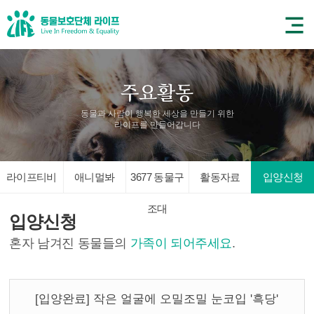
동물과 사람이 행복한 세상을 만들기 위한
라이프를 만들어갑니다
라이프티비
애니멀봐
3677 동물구
활동자료
입양신청
조대
입양신청
혼자 남겨진 동물들의
가족이 되어주세요
.
[입양완료] 작은 얼굴에 오밀조밀 눈코입 '흑당'