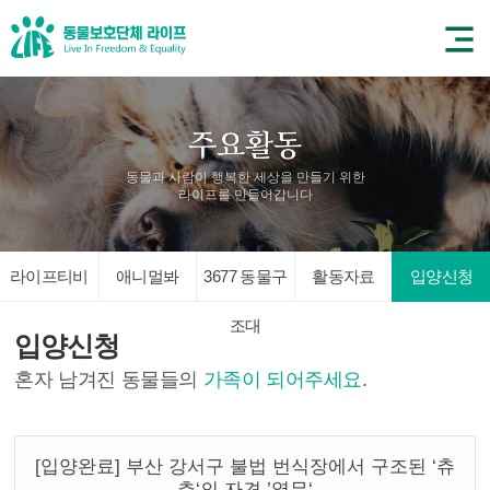
동물과 사람이 행복한 세상을 만들기 위한
라이프를 만들어갑니다
라이프티비
애니멀봐
3677 동물구
활동자료
입양신청
조대
입양신청
혼자 남겨진 동물들의
가족이 되어주세요
.
[입양완료] 부산 강서구 불법 번식장에서 구조된 ‘츄
츄‘의 자견 ’열무‘