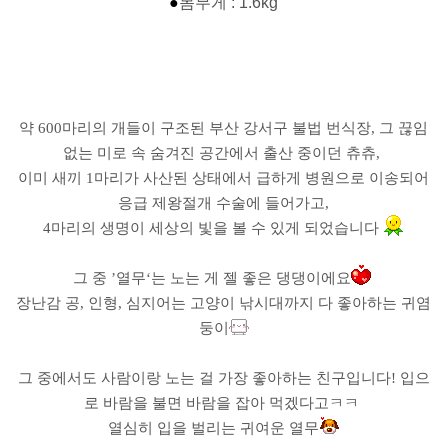
●
몸무게 : 1.6kg
약
600
마리의 개들이 구조된 부산 강서구 불법 번식장
,
그 끊임
없는 미로 속 숨겨진 공간에서 출산 중이던 츄츄
,
이미 새끼
1
마리가 사산된 상태에서 급하게 병원으로 이송되어
응급 제왕절개 수술에 들어가고
,
4
마리의 생명이 세상의 빛을 볼 수 있게 되었습니다
그 중
’
열무
‘
는 노는 게 젤 좋은 댕댕이에요
장난감 공
,
인형
,
심지어는 고양이 낚시대까지 다 좋아하는 귀염
둥이
그 중에서도 사람이랑 노는 걸 가장 좋아하는 친구입니다
!
입으
로 바람을 불면 바람을 잡아 먹겠다고ㅋㅋ
열심히 입을 벌리는 귀여운 열무