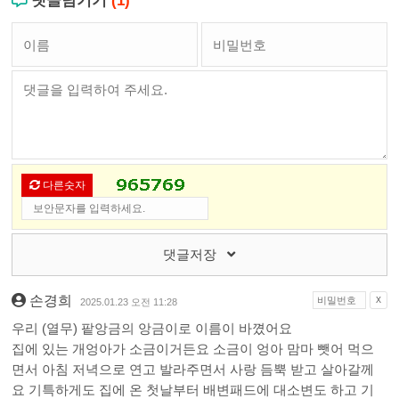
댓글남기기
(1)
다른숫자
댓글저장
손경희
X
2025.01.23 오전 11:28
우리 (열무) 팥앙금의 앙금이로 이름이 바꼈어요
집에 있는 개엉아가 소금이거든요 소금이 엉아 맘마 뺏어 먹으
면서 아침 저녁으로 연고 발라주면서 사랑 듬뿍 받고 살아갈께
요 기특하게도 집에 온 첫날부터 배변패드에 대소변도 하고 기