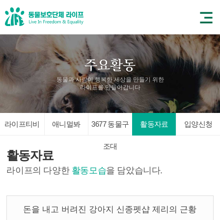
동물과 사람이 행복한 세상을 만들기 위한
라이프를 만들어갑니다
라이프티비
애니멀봐
3677 동물구
활동자료
입양신청
조대
활동자료
라이프의 다양한
활동모습
을 담았습니다.
돈을 내고 버려진 강아지 신종펫샵 제리의 근황