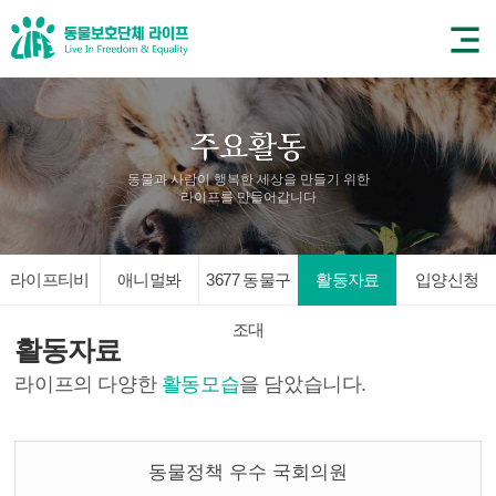
동물과 사람이 행복한 세상을 만들기 위한
라이프를 만들어갑니다
라이프티비
애니멀봐
3677 동물구
활동자료
입양신청
조대
활동자료
라이프의 다양한
활동모습
을 담았습니다.
동물정책 우수 국회의원