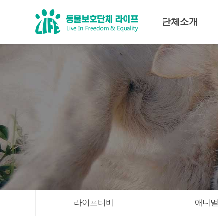
단체소개
미션·비전
조직도
대표인사말
임원진
라이프티비
애니