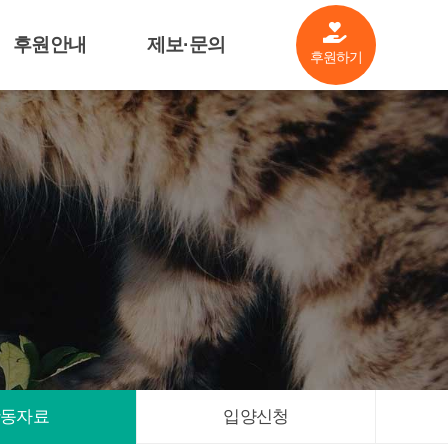
후원안내
제보·문의
후원하기
살림공개
제보·문의
후원기업소개
기금안내
관련자료
활동자료
입양신청